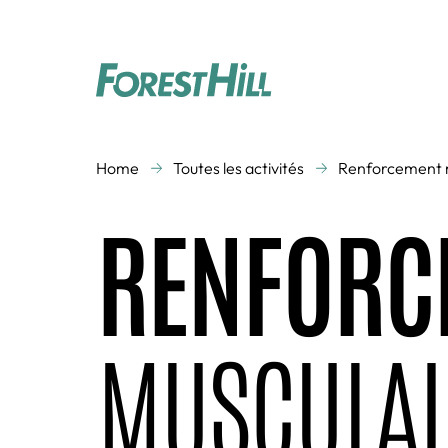
COURS COLLECTIFS
Home
Toutes les activités
Renforcement 
Activités aquatiques
Aquagym
RENFORC
Cardio Training
Cross Training
Danse
Gym Enfants
Renforcement
Running
musculaire
Studio Vidéo
Zen
MUSCULAI