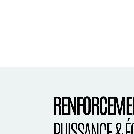
RENFORCEME
PUISSANCE & É