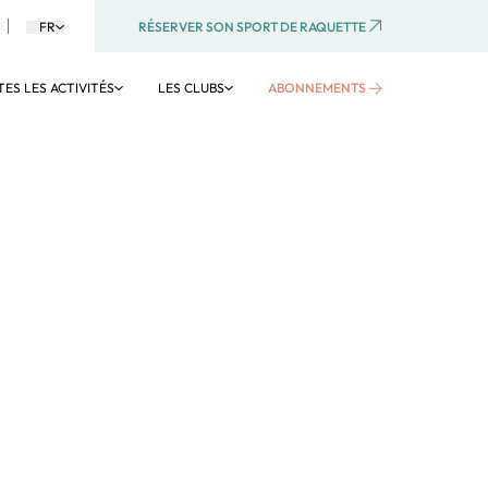
RÉSERVER SON SPORT DE RAQUETTE
FR
ES LES ACTIVITÉS
LES CLUBS
ABONNEMENTS
TE
AQUATIQUE
Activités aquatiques
Aquagym
Aquaboulevard
Voir tous les clubs
Voir toutes les activités