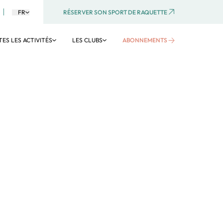
RÉSERVER SON SPORT DE RAQUETTE
FR
ES LES ACTIVITÉS
LES CLUBS
ABONNEMENTS
TE
AQUATIQUE
Activités aquatiques
Aquagym
Aquaboulevard
Voir tous les clubs
Voir toutes les activités