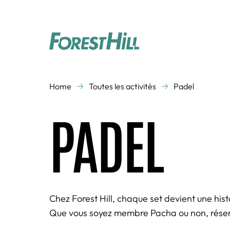
COURS COLLECTIFS
Home
Toutes les activités
Padel
Activités aquatiques
Aquagym
PADEL
Cardio Training
Cross Training
Danse
Gym Enfants
Renforcement
Running
musculaire
Studio Vidéo
Zen
Chez Forest Hill, chaque set devient une hist
Que vous soyez membre Pacha ou non, réserve