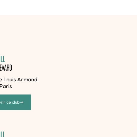
LL
EVARD
e Louis Armand
Paris
rir ce club
LL