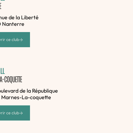
E
nue de la Liberté
 Nanterre
rir ce club
LL
A-COQUETTE
boulevard de la République
 Marnes-La-coquette
rir ce club