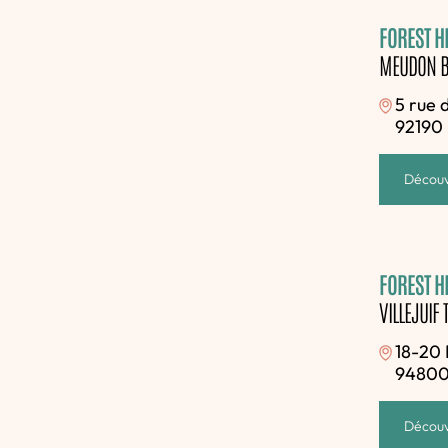
FOREST HI
MEUDON B
5 rue 
92190
Découv
FOREST HI
VILLEJUIF 
18-20 
94800 
Découv