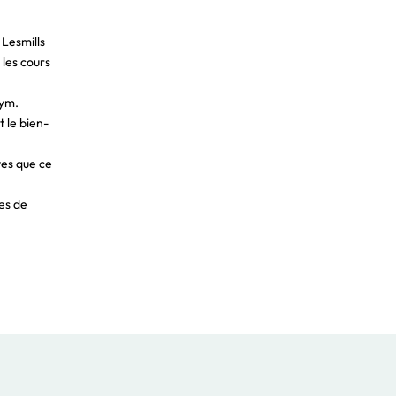
 Lesmills
 les cours
gym.
 le bien-
ves que ce
tes de