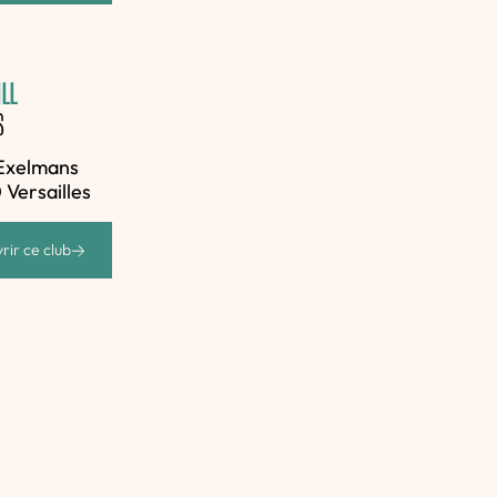
LL
S
 Exelmans
Versailles
rir ce club