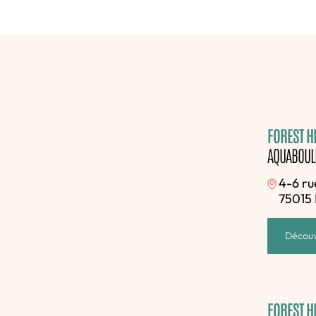
FOREST HI
AQUABOUL
4-6 ru
75015 
Découv
FOREST HI