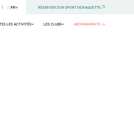
RÉSERVER SON SPORT DE RAQUETTE
FR
ES LES ACTIVITÉS
LES CLUBS
ABONNEMENTS
TE
AQUATIQUE
Activités aquatiques
Aquagym
Aquaboulevard
Voir tous les clubs
Voir toutes les activités