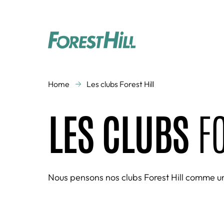
COURS COLLECTIFS
Home
Les clubs Forest Hill
Activités aquatiques
Aquagym
LES CLUBS
F
Cardio Training
Cross Training
Danse
Gym Enfants
Renforcement
Running
musculaire
Studio Vidéo
Zen
Nous pensons nos clubs Forest Hill comme un