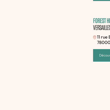
FOREST HI
VERSAILLE
11 rue
78000 
Découv