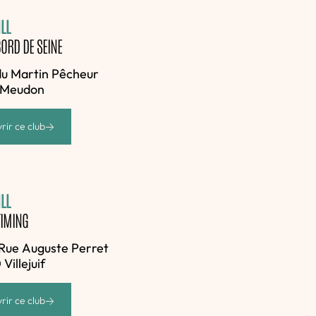
LL
ORD DE SEINE
du Martin Pêcheur
 Meudon
rir ce club
LL
TIMING
Rue Auguste Perret
Villejuif
rir ce club