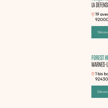
LA DÉFENS
19 ave
92000
Découv
FOREST HI
MARNES-L
1 bis 
92430
Découv