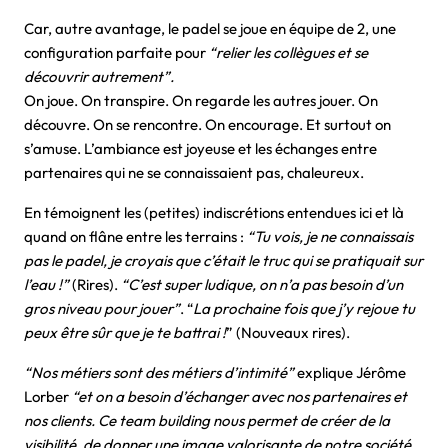
Car, autre avantage, le padel se joue en équipe de 2, une
configuration parfaite pour
“relier les collègues et se
découvrir autrement”.
On joue. On transpire. On regarde les autres jouer. On
découvre. On se rencontre. On encourage. Et surtout on
s’amuse. L’ambiance est joyeuse et les échanges entre
partenaires qui ne se connaissaient pas, chaleureux.
En témoignent les (petites) indiscrétions entendues ici et là
quand on flâne entre les terrains :
“Tu vois, je ne connaissais
pas le padel, je croyais que c’était le truc qui se pratiquait sur
l’eau !”
(Rires).
“C’est super ludique, on n’a pas besoin d’un
gros niveau pour jouer”
. “
La prochaine fois que j’y rejoue tu
peux être sûr que je te battrai !
” (Nouveaux rires).
“Nos métiers sont des métiers d’intimité”
explique Jérôme
Lorber
“et on a besoin d’échanger avec nos partenaires et
nos clients. Ce team building nous permet de créer de la
visibilité, de donner une image valorisante de notre société