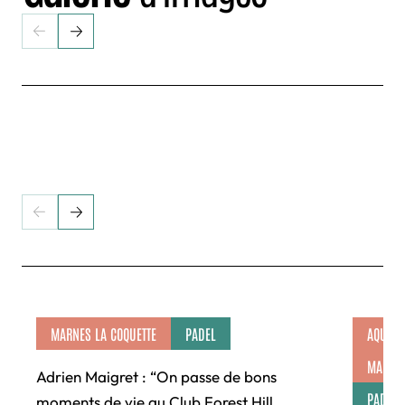
MARNES LA COQUETTE
PADEL
AQUAB
MARNES
Adrien Maigret : “On passe de bons
PADEL
moments de vie au Club Forest Hill