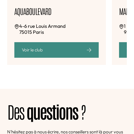
AQUABOULEVARD
MARNE
4-6 rue Louis Armand
1 bi
75015 Paris
9243
Voir le club
Voir
Des
questions
?
N'hésitez pas à nous écrire, nos conseillers sont là pour vous