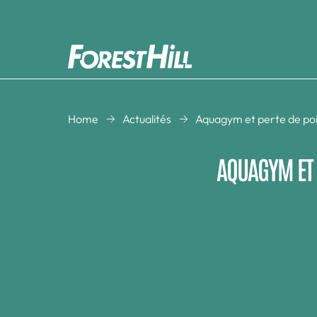
COURS COLLECTIFS
Home
Actualités
Aquagym et perte de po
Activités aquatiques
Aquagym
Cardio Training
Cross Training
AQUAGYM ET 
Danse
Gym Enfants
Renforcement
Running
musculaire
Studio Vidéo
Zen