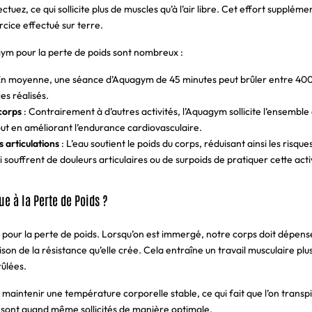
uez, ce qui sollicite plus de muscles qu’à l’air libre. Cet effort supplém
rcice effectué sur terre.
ym pour la perte de poids sont nombreux :
En moyenne, une séance d’Aquagym de 45 minutes peut brûler entre 400 
ces réalisés.
corps
: Contrairement à d’autres activités, l’Aquagym sollicite l’ensembl
tout en améliorant l’endurance cardiovasculaire.
s articulations
: L’eau soutient le poids du corps, réduisant ainsi les risque
souffrent de douleurs articulaires ou de surpoids de pratiquer cette activ
e à la Perte de Poids ?
ux pour la perte de poids. Lorsqu’on est immergé, notre corps doit dépens
son de la résistance qu’elle crée. Cela entraîne un travail musculaire plu
rûlées.
 maintenir une température corporelle stable, ce qui fait que l’on transpi
s sont quand même sollicités de manière optimale.