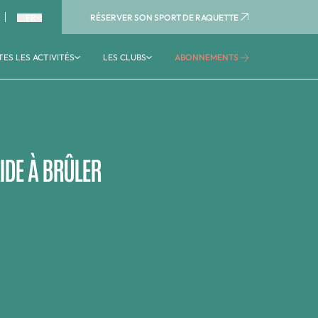
RÉSERVER SON SPORT DE RAQUETTE
FR
ES LES ACTIVITÉS
LES CLUBS
ABONNEMENTS
TE
AQUATIQUE
Activités aquatiques
Aquagym
Aquaboulevard
IDE À BRÛLER
Voir tous les clubs
Voir toutes les activités