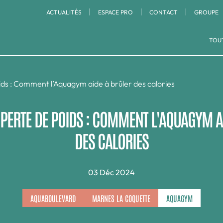
ACTUALITÉS
ESPACE PRO
CONTACT
GROUPE
TOUT
NOS CLUBS
ESPACE CARDIO & MUSCU
SPORTS DE RAQUET
ids : Comment l’Aquagym aide à brûler des calories
Aquaboulevard
Cardio Training
La Défense
Badminton
Cross Training
Padel
Marnes La Coquette
Meudon Bord de Seine
Renforcement musculaire
Squash
PERTE DE POIDS : COMMENT L'AQUAGYM A
Running
Tennis
Timing Paris Sud
Versailles
Tennis de Table
DES CALORIES
03 Déc 2024
AQUABOULEVARD
MARNES LA COQUETTE
AQUAGYM