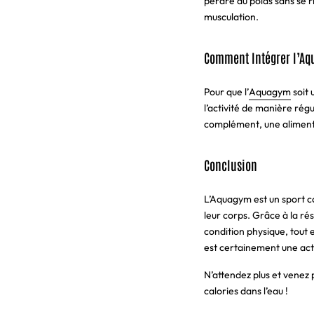
perdre du poids sans se r
musculation.
Comment Intégrer l’Aq
Pour que l’
Aquagym
soit 
l’activité de manière rég
complément, une alimentat
Conclusion
L’Aquagym est un sport co
leur corps. Grâce à la rés
condition physique, tout
est certainement une acti
N’attendez plus et venez p
calories dans l’eau !