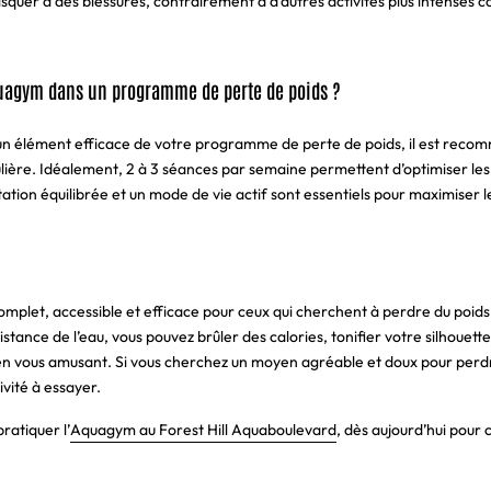
isquer à des blessures, contrairement à d’autres activités plus intenses 
uagym dans un programme de perte de poids ?
un élément efficace de votre programme de perte de poids, il est reco
ulière. Idéalement, 2 à 3 séances par semaine permettent d’optimiser les 
ion équilibrée et un mode de vie actif sont essentiels pour maximiser le
mplet, accessible et efficace pour ceux qui cherchent à perdre du poids
istance de l’eau, vous pouvez brûler des calories, tonifier votre silhouett
 en vous amusant. Si vous cherchez un moyen agréable et doux pour perdr
vité à essayer.
ratiquer l’
Aquagym au Forest Hill Aquaboulevard
, dès aujourd’hui pour