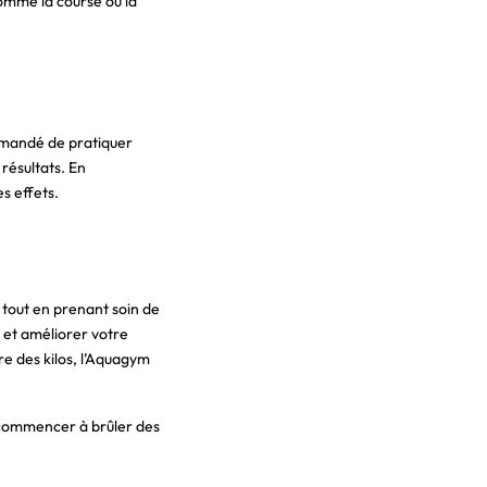
comme la course ou la
mmandé de pratiquer
résultats. En
s effets.
 tout en prenant soin de
e et améliorer votre
e des kilos, l’Aquagym
 commencer à brûler des