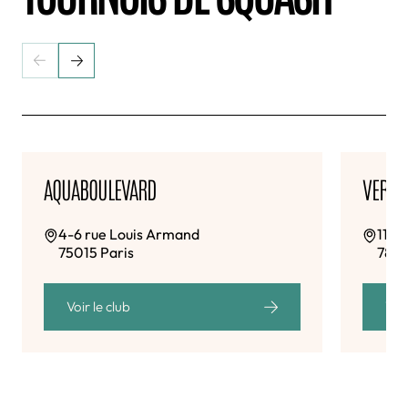
AQUABOULEVARD
VERSAI
4-6 rue Louis Armand
11 r
75015 Paris
7800
Voir le club
Voir