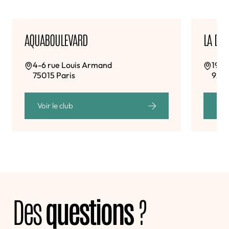
AQUABOULEVARD
LA DÉ
4-6 rue Louis Armand
19 a
75015 Paris
920
Voir le club
Voir
Des
questions
?