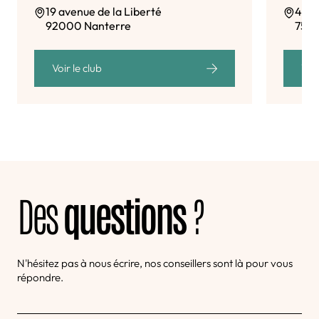
19 avenue de la Liberté
4-6 
92000 Nanterre
7501
Voir le club
Voir
Des
questions
?
N'hésitez pas à nous écrire, nos conseillers sont là pour vous
répondre.