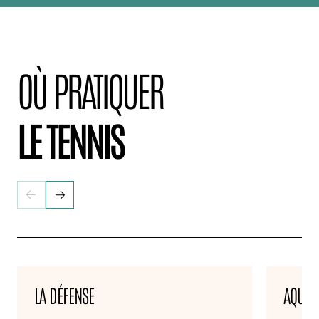
OÙ PRATIQUER
LE TENNIS
LA DÉFENSE
AQUAB